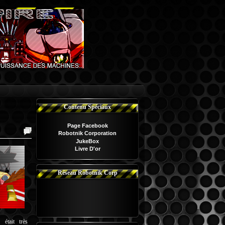
Contenu Spéciaux
Page Facebook
Robotnik Corporation
JukeBox
Livre D'or
Réseau Robotnik Corp
était très