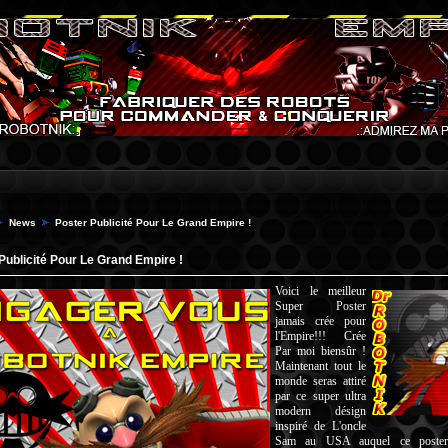
News
Poster Publicité Pour Le Grand Empire !
Publicité Pour Le Grand Empire !
Voici le meilleur
Super Poster
jamais crée pour
l'Empire!!! Crée
Par moi biensûr !
Maintenant tout le
monde seras attiré
par ce super ultra
modern désign
inspiré de L'oncle
Sam au USA auquel ce poster 