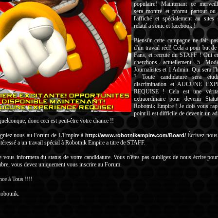
populaire! Maintenant ce merveil
sera montré et promu partout ou 
l'affiché et spécialement au sites 
relatif a sonic et facebook !
Biensûr cette campagne ne fait pa
d'un travail réel! Cela a pour but de
Fans, et recruté du STAFF ! Oui en
cherchons actuellement 5 Modé
Journalistes et 1 Admin. Qui sera l'
? Toute candidature sera étud
discrimination et AUCUNE EX
REQUISE ! Cela est une vérita
extraordinaire pour devenir Sta
Robotnik Empire ! Je dois vous rap
point il est difficile de devenir un a
 quelconque, donc ceci est peut-être votre chance !!
gniez nous au Forum de L'Empire à
Écrivez-nous 
http://www.robotnikempire.com/Board/
ntéressé a un travail spécial à Robotnik Empire a titre de STAFF.
vous informera du status de votre candidature. Vous n'êtes pas oubligez de nous écrire pou
bre, vous devez uniquement vous inscrire au Forum.
ce à Tous !!!!
obotnik.