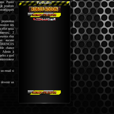
leux Poster
Partenaires
je pourrais
stratégiques
s promotion
 trouver des
 effet nous
rateurs, 2
heureux élus
ier aucune
PÉRIENCES
ble chance
tut Admin à
pelez a quel
dministrateur
un email si
r devenir un