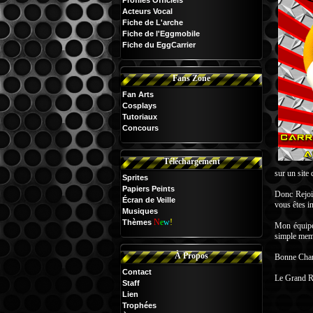
Profiles Officiels
Acteurs Vocal
Fiche de L'arche
Fiche de l'Eggmobile
Fiche du EggCarrier
Fans Zone
Fan Arts
Cosplays
Tutoriaux
Concours
Téléchargement
sur un site
Sprites
Papiers Peints
Donc Rejoi
Écran de Veille
vous êtes i
Musiques
N
e
w
!
Thèmes
Mon équipe 
simple mem
À Propos
Bonne Chan
Contact
Le Grand R
Staff
Lien
Trophées