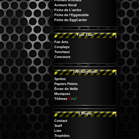
Profiles Officiels
Acteurs Vocal
Fiche de L'arche
Fiche de l'Eggmobile
Fiche du EggCarrier
Fans Zone
Fan Arts
Cosplays
Tutoriaux
Concours
Téléchargement
Sprites
Papiers Peints
Écran de Veille
Musiques
N
e
w
!
Thèmes
À Propos
Contact
Staff
Lien
Trophées