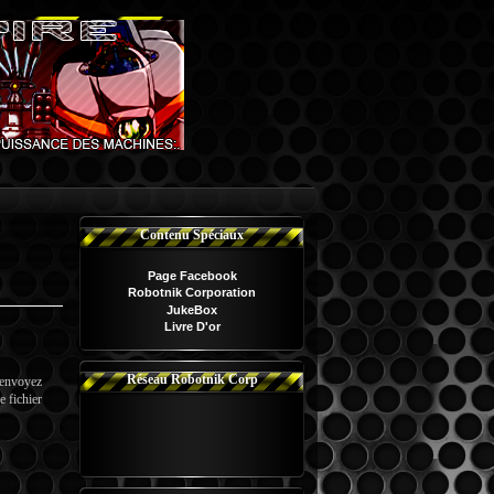
Contenu Spéciaux
Page Facebook
Robotnik Corporation
JukeBox
Livre D'or
Réseau Robotnik Corp
 envoyez
e fichier