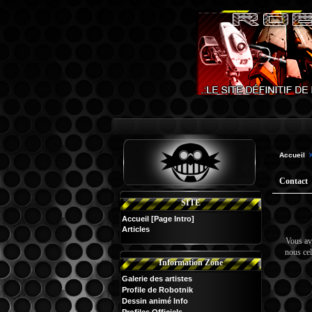
Accueil
Contact
SITE
Accueil
[Page Intro]
Articles
Vous av
nous cel
Information Zone
Galerie des artistes
Profile de Robotnik
Dessin animé Info