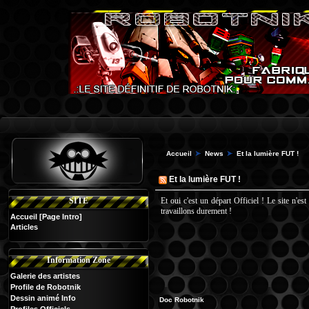
Accueil
News
Et la lumière FUT !
Et la lumière FUT !
SITE
Et oui c'est un départ Officiel ! Le site n'es
travaillons durement !
Accueil
[Page Intro]
Articles
Information Zone
Galerie des artistes
Profile de Robotnik
Dessin animé Info
Doc Robotnik