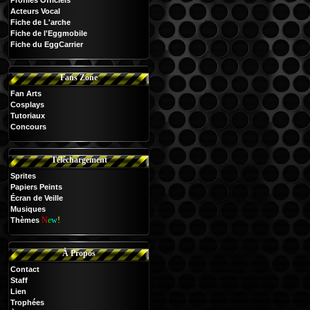
Profiles Officiels
Acteurs Vocal
Fiche de L'arche
Fiche de l'Eggmobile
Fiche du EggCarrier
Fans Zone
Fan Arts
Cosplays
Tutoriaux
Concours
Téléchargement
Sprites
Papiers Peints
Écran de Veille
Musiques
N
e
w
!
Thèmes
À Propos
Contact
Staff
Lien
Trophées